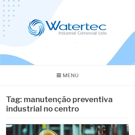
Pular
para
o
conteúdo
BLOG WATERTEC
Especialistas em Equipamentos Industriais
MENU
Tag:
manutenção preventiva
industrial no centro