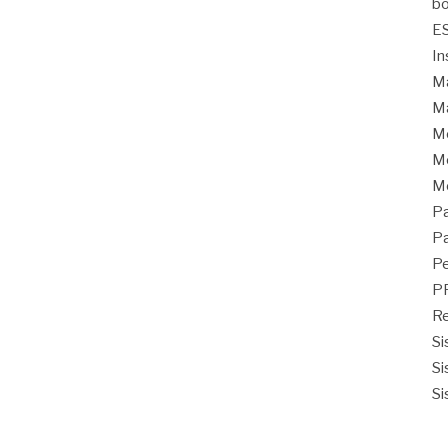
bo
E
In
Ma
Ma
M
Mo
M
Pa
Pa
Pe
P
Re
Si
Si
Si