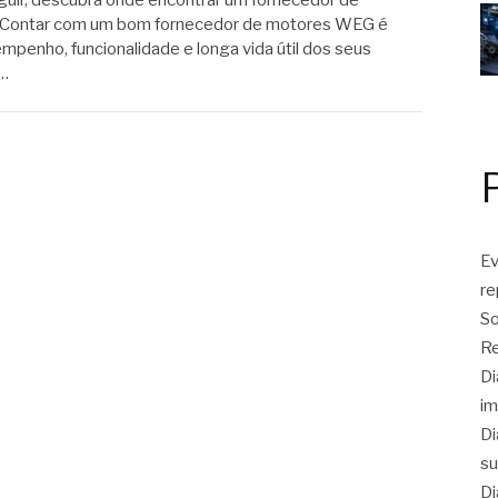
guir, descubra onde encontrar um fornecedor de
 Contar com um bom fornecedor de motores WEG é
empenho, funcionalidade e longa vida útil dos seus
o…
Ev
r
So
Re
Di
im
Di
su
Di