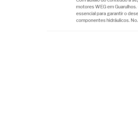
Com auxílio do conteúdo a se
motores WEG em Guarulhos.
essencial para garantir o des
componentes hidráulicos. N