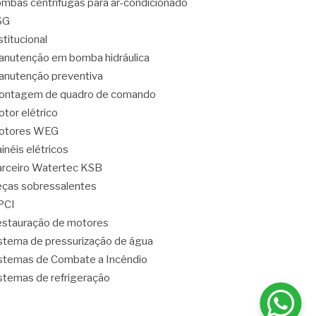
mbas centrífugas para ar-condicionado
SG
stitucional
nutenção em bomba hidráulica
nutenção preventiva
ontagem de quadro de comando
tor elétrico
otores WEG
inéis elétricos
rceiro Watertec KSB
ças sobressalentes
PCI
stauração de motores
stema de pressurização de água
stemas de Combate a Incêndio
stemas de refrigeração