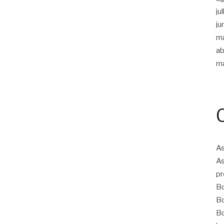
ju
ju
m
ab
m
As
As
pr
Bo
Bo
Bo