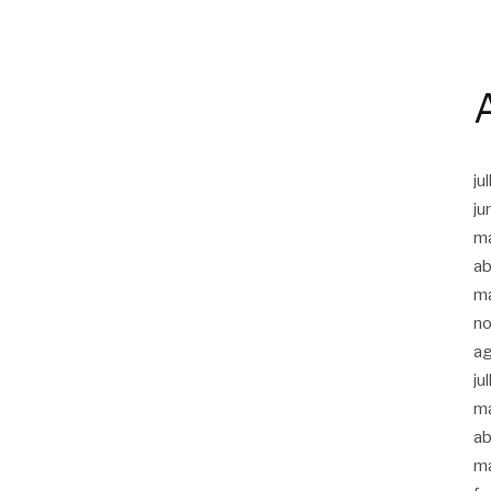
ju
ju
m
ab
m
n
a
ju
m
ab
m