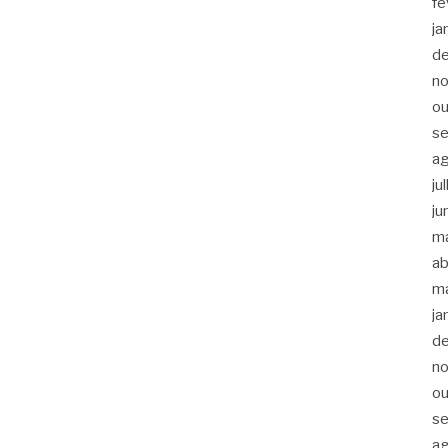
fe
ja
d
n
ou
s
a
ju
ju
m
ab
m
ja
d
n
ou
s
a