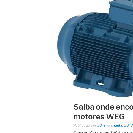
Saiba onde enco
motores WEG
Publicado por
admin
em
junho 30, 