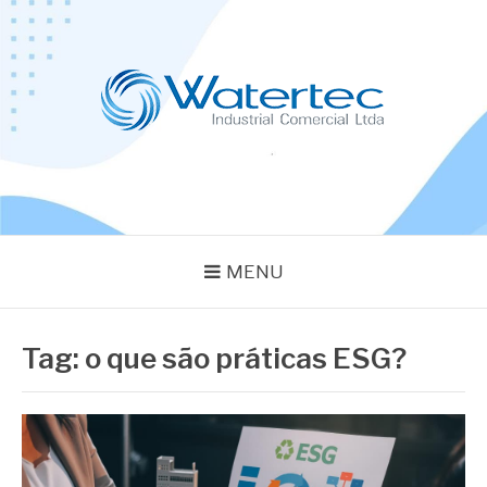
Pular
para
o
conteúdo
BLOG WATERTEC
Especialistas em Equipamentos Industriais
MENU
Tag:
o que são práticas ESG?