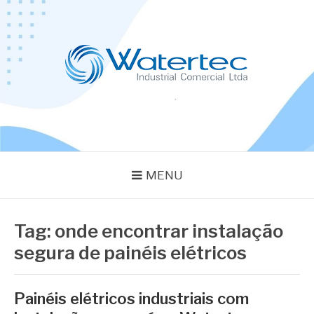
Pular
para
o
conteúdo
BLOG WATERTEC
Especialistas em Equipamentos Industriais
MENU
Tag:
onde encontrar instalação
segura de painéis elétricos
Painéis elétricos industriais com