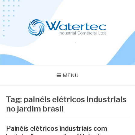
Pular
para
o
conteúdo
BLOG WATERTEC
Especialistas em Equipamentos Industriais
MENU
Tag:
painéis elétricos industriais
no jardim brasil
Painéis elétricos industriais com