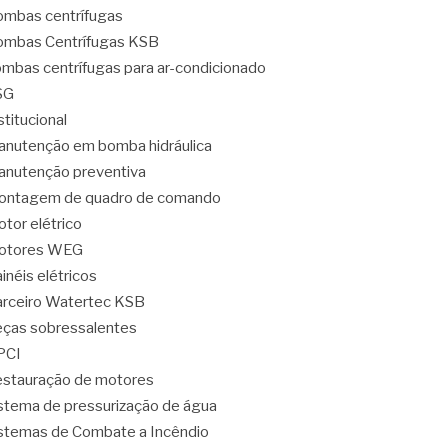
mbas centrífugas
mbas Centrífugas KSB
mbas centrífugas para ar-condicionado
SG
stitucional
nutenção em bomba hidráulica
nutenção preventiva
ontagem de quadro de comando
tor elétrico
otores WEG
inéis elétricos
rceiro Watertec KSB
ças sobressalentes
PCI
stauração de motores
stema de pressurização de água
stemas de Combate a Incêndio