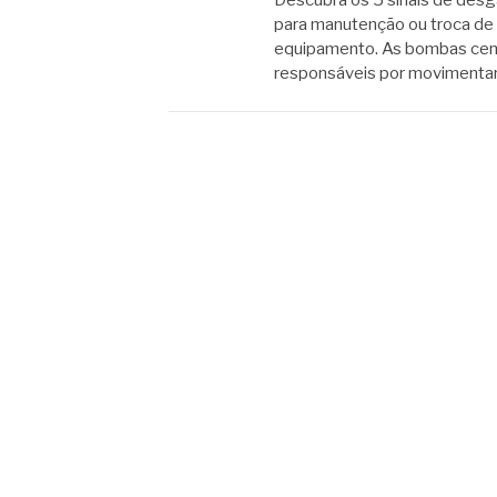
Descubra os 5 sinais de desg
para manutenção ou troca de 
equipamento. As bombas cent
responsáveis por movimentar