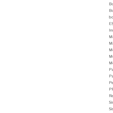
Bo
Bo
bo
E
In
Ma
Ma
M
Mo
M
Pa
Pa
Pe
P
Re
Si
Si