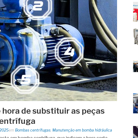
é hora de substituir as peças
entrífuga
 2025
em
Bombas centrífugas
,
Manutenção em bomba hidráulica