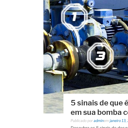
5 sinais de que 
em sua bomba c
Publicado por
admin
em
janeiro 13,