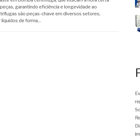
aste em bomba centrífuga, que indicam a hora certa
peças, garantindo eficiência e longevidade ao
rífugas são peças-chave em diversos setores,
 líquidos de forma…
Ev
r
So
Re
Di
im