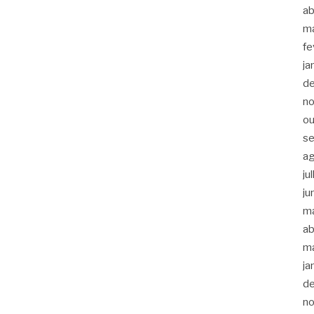
ab
m
fe
ja
d
n
ou
s
a
ju
ju
m
ab
m
ja
d
n