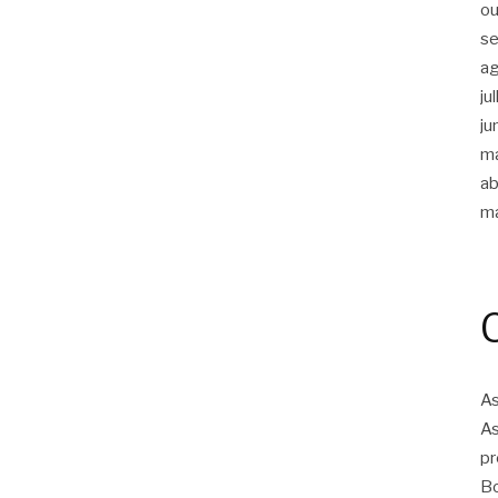
ou
s
a
ju
ju
m
ab
m
As
As
pr
Bo