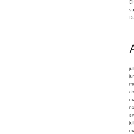
Di
su
Di
ju
ju
m
ab
m
n
a
ju
m