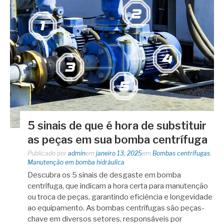
5 sinais de que é hora de substituir
as peças em sua bomba centrífuga
Publicado por
admin
em
janeiro 13, 2025
em
Bombas centrífugas
,
Manutenção em bomba hidráulica
Descubra os 5 sinais de desgaste em bomba
centrífuga, que indicam a hora certa para manutenção
ou troca de peças, garantindo eficiência e longevidade
ao equipamento. As bombas centrífugas são peças-
chave em diversos setores, responsáveis por