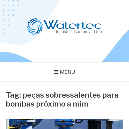
Pular
para
o
conteúdo
BLOG WATERTEC
Especialistas em Equipamentos Industriais
MENU
Tag:
peças sobressalentes para
bombas próximo a mim