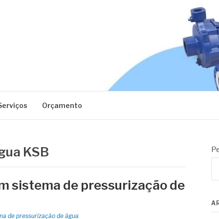
EC
Serviços
Orçamento
água KSB
Pe
em sistema de pressurização de
A
ma de pressurização de água