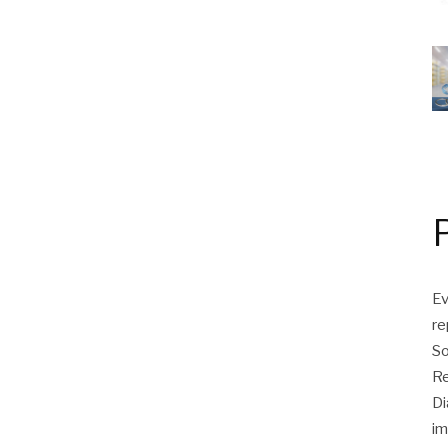
Ev
r
So
Re
Di
im