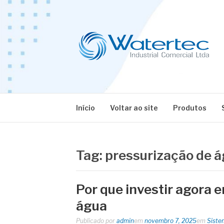
Pular
para
o
conteúdo
BLOG WATERT
Especialistas em Equipamentos Industriais
Início
Voltar ao site
Produtos
Tag:
pressurização de 
Por que investir agora 
água
Publicado por
admin
em
novembro 7, 2025
em
Siste