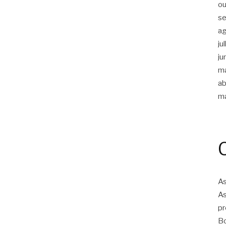
ou
s
a
ju
ju
m
ab
m
As
As
pr
Bo