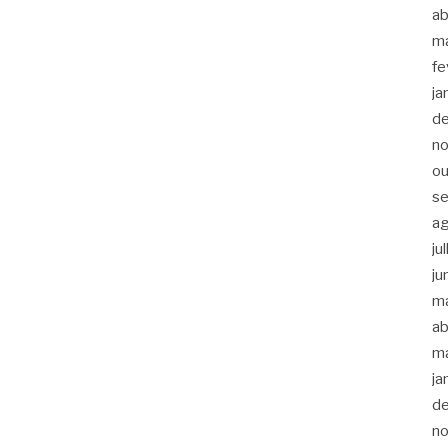
ab
m
fe
ja
d
n
ou
s
a
ju
ju
m
ab
m
ja
d
n