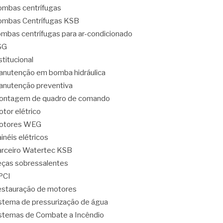
mbas centrífugas
mbas Centrífugas KSB
mbas centrífugas para ar-condicionado
SG
stitucional
nutenção em bomba hidráulica
nutenção preventiva
ontagem de quadro de comando
tor elétrico
otores WEG
inéis elétricos
rceiro Watertec KSB
ças sobressalentes
PCI
stauração de motores
stema de pressurização de água
stemas de Combate a Incêndio