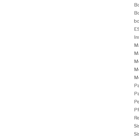
Bo
Bo
bo
E
In
Ma
Ma
M
Mo
M
Pa
Pa
Pe
P
Re
Si
Si