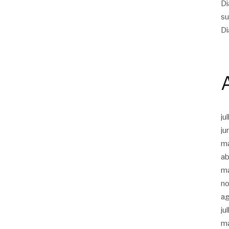
Di
su
Di
ju
ju
m
ab
m
n
a
ju
m