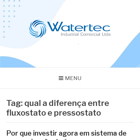
Pular
para
o
conteúdo
BLOG WATERTEC
Especialistas em Equipamentos Industriais
MENU
Tag:
qual a diferença entre
fluxostato e pressostato
Por que investir agora em sistema de