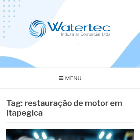
Pular
para
o
conteúdo
BLOG WATERTEC
Especialistas em Equipamentos Industriais
MENU
Tag:
restauração de motor em
Itapegica