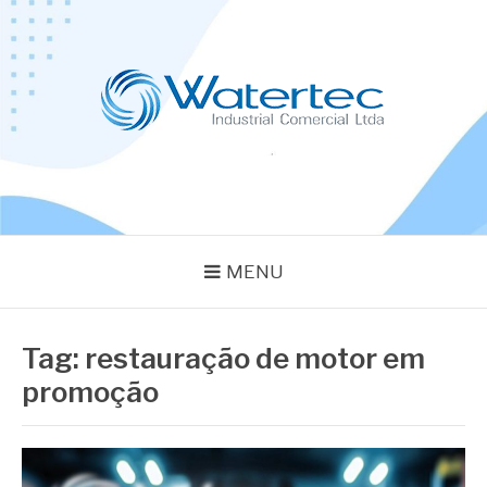
Pular
para
o
conteúdo
BLOG WATERTEC
Especialistas em Equipamentos Industriais
MENU
Tag:
restauração de motor em
promoção