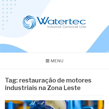
Pular
para
o
conteúdo
BLOG WATERTEC
Especialistas em Equipamentos Industriais
MENU
Tag:
restauração de motores
industriais na Zona Leste