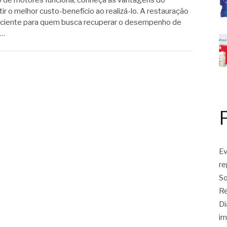
 de motores funciona, conheça as vantagens do
r o melhor custo-benefício ao realizá-lo. A restauração
iciente para quem busca recuperar o desempenho de
e…
Ev
r
So
Re
Di
im