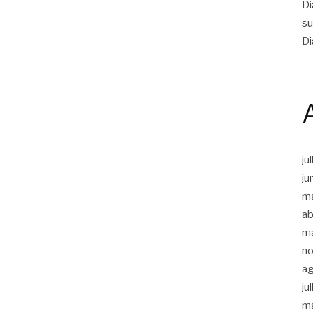
Di
su
Di
ju
ju
m
ab
m
n
a
ju
m