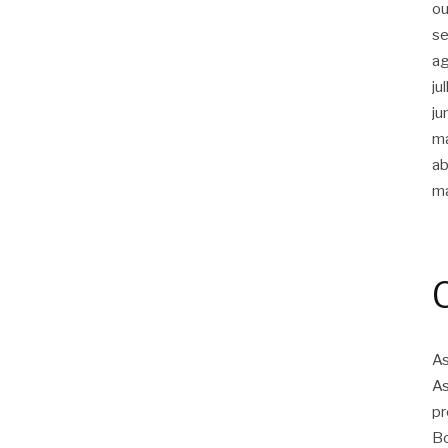
ou
s
a
ju
ju
m
ab
m
As
As
pr
Bo