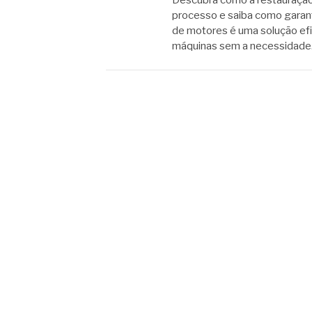
Descubra como a restauração
processo e saiba como garanti
de motores é uma solução ef
máquinas sem a necessidad