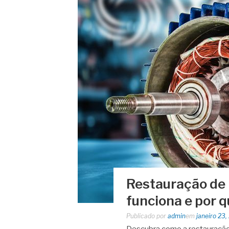
Restauração de
funciona e por q
Publicado por
admin
em
janeiro 23,