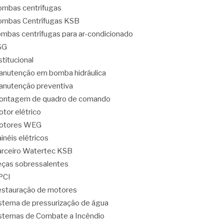
mbas centrífugas
mbas Centrífugas KSB
mbas centrífugas para ar-condicionado
SG
stitucional
nutenção em bomba hidráulica
nutenção preventiva
ontagem de quadro de comando
tor elétrico
otores WEG
inéis elétricos
rceiro Watertec KSB
ças sobressalentes
PCI
stauração de motores
stema de pressurização de água
stemas de Combate a Incêndio