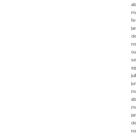
ab
m
fe
ja
d
n
ou
s
a
ju
ju
m
ab
m
ja
d
n