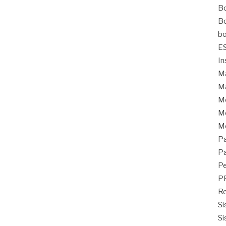
Bo
Bo
bo
E
In
Ma
Ma
M
Mo
M
Pa
Pa
Pe
P
Re
Si
Si