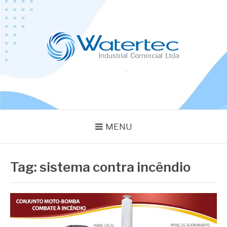
Pular
para
o
conteúdo
BLOG WATERTEC
Especialistas em Equipamentos Industriais
MENU
Tag:
sistema contra incêndio