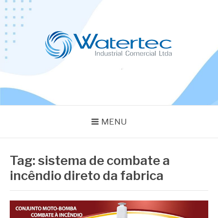
Pular
para
o
conteúdo
BLOG WATERTEC
Especialistas em Equipamentos Industriais
MENU
Tag:
sistema de combate a
incêndio direto da fabrica