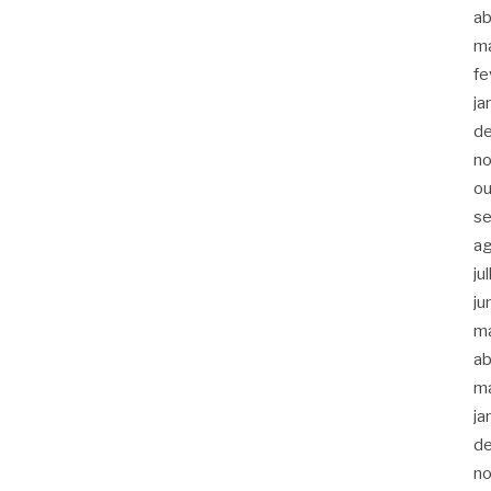
ab
m
fe
ja
d
n
ou
s
a
ju
ju
m
ab
m
ja
d
n