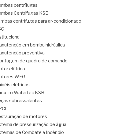
mbas centrífugas
mbas Centrífugas KSB
mbas centrífugas para ar-condicionado
SG
stitucional
nutenção em bomba hidráulica
nutenção preventiva
ontagem de quadro de comando
tor elétrico
otores WEG
inéis elétricos
rceiro Watertec KSB
ças sobressalentes
PCI
stauração de motores
stema de pressurização de água
stemas de Combate a Incêndio