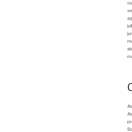
ou
s
a
ju
ju
m
ab
m
As
As
pr
Bo