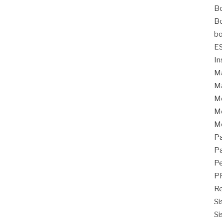
Bo
Bo
bo
E
In
Ma
Ma
M
Mo
M
Pa
Pa
Pe
P
Re
Si
Si