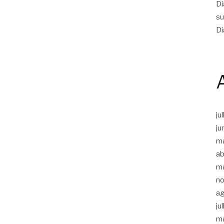
Di
su
Di
ju
ju
m
ab
m
n
a
ju
m