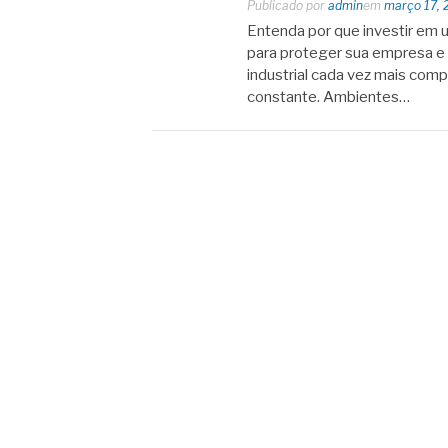
Publicado por
admin
em
março 17, 
Entenda por que investir em 
para proteger sua empresa e 
industrial cada vez mais com
constante. Ambientes…