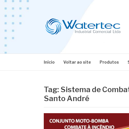
Pular
para
o
conteúdo
BLOG WATERT
Especialistas em Equipamentos Industriais
Início
Voltar ao site
Produtos
Tag:
Sistema de Combate
Santo André