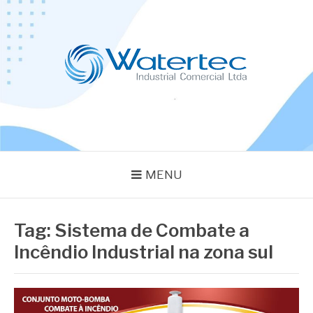
Pular
para
o
conteúdo
BLOG WATERTEC
Especialistas em Equipamentos Industriais
MENU
Tag:
Sistema de Combate a
Incêndio Industrial na zona sul