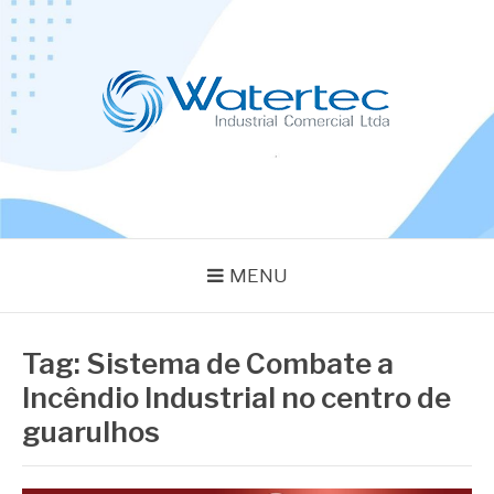
Pular
para
o
conteúdo
BLOG WATERTEC
Especialistas em Equipamentos Industriais
MENU
Tag:
Sistema de Combate a
Incêndio Industrial no centro de
guarulhos