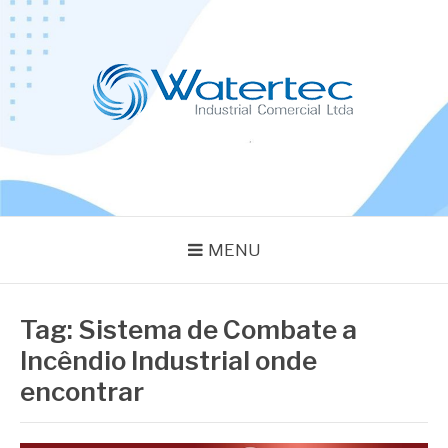
Pular
para
o
conteúdo
BLOG WATERTEC
Especialistas em Equipamentos Industriais
MENU
Tag:
Sistema de Combate a
Incêndio Industrial onde
encontrar