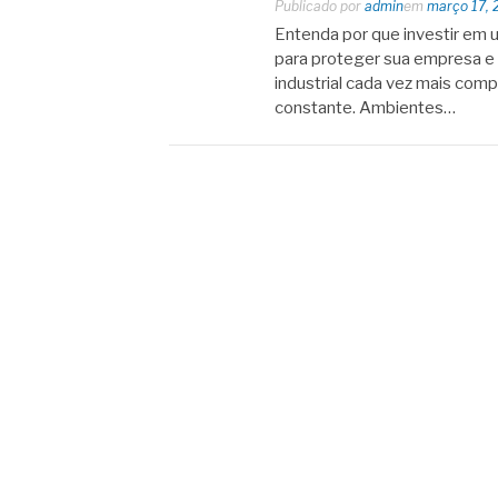
Publicado por
admin
em
março 17, 
Entenda por que investir em 
para proteger sua empresa e 
industrial cada vez mais com
constante. Ambientes…