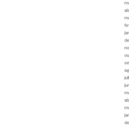
m
ab
m
fe
ja
d
n
ou
s
a
ju
ju
m
ab
m
ja
d