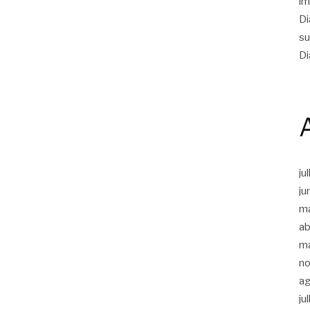
im
Di
su
Di
ju
ju
m
ab
m
n
a
ju