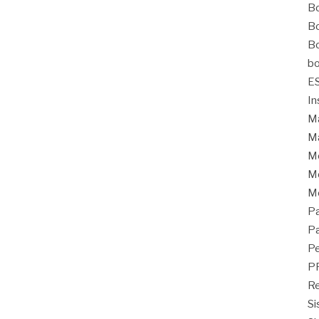
Bo
Bo
Bo
bo
E
In
Ma
Ma
M
Mo
M
Pa
Pa
Pe
P
Re
Si