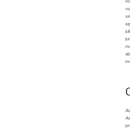
n
ou
s
a
ju
ju
m
ab
m
As
As
pr