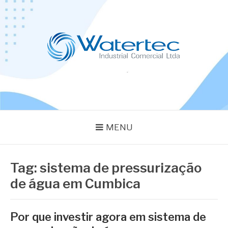
Pular
para
o
conteúdo
BLOG WATERTEC
Especialistas em Equipamentos Industriais
MENU
Tag:
sistema de pressurização
de água em Cumbica
Por que investir agora em sistema de