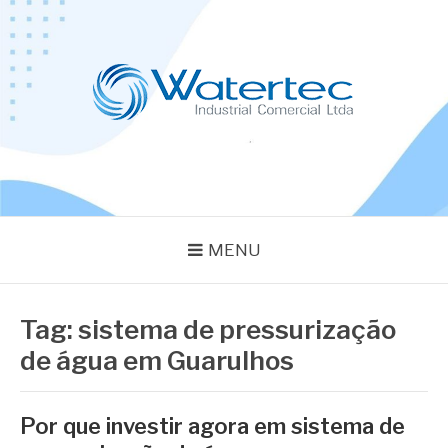
Pular
para
o
conteúdo
BLOG WATERTEC
Especialistas em Equipamentos Industriais
MENU
Tag:
sistema de pressurização
de água em Guarulhos
Por que investir agora em sistema de