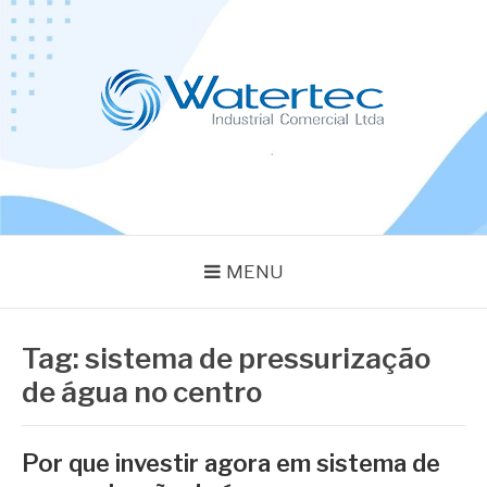
Pular
para
o
conteúdo
BLOG WATERTEC
Especialistas em Equipamentos Industriais
MENU
Tag:
sistema de pressurização
de água no centro
Por que investir agora em sistema de