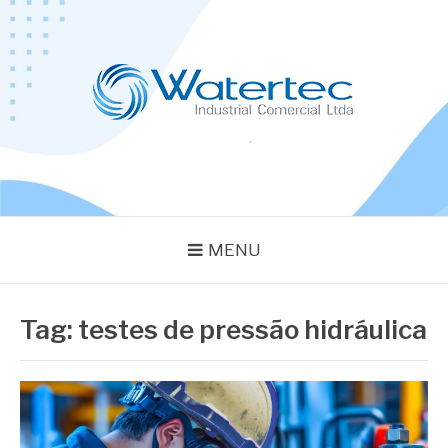
Pular
para
o
conteúdo
BLOG WATERTEC
Especialistas em Equipamentos Industriais
MENU
Tag:
testes de pressão hidráulica