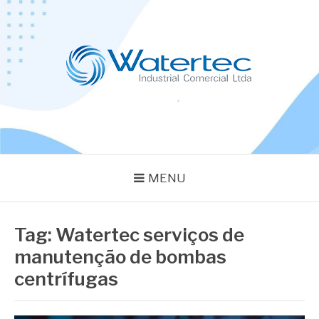
Pular
para
o
conteúdo
BLOG WATERTEC
Especialistas em Equipamentos Industriais
MENU
Tag:
Watertec serviços de
manutenção de bombas
centrífugas