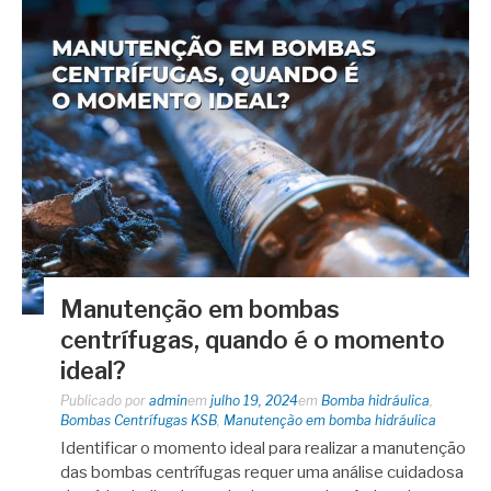
Manutenção em bombas
centrífugas, quando é o momento
ideal?
Publicado por
admin
em
julho 19, 2024
em
Bomba hidráulica
,
Bombas Centrífugas KSB
,
Manutenção em bomba hidráulica
Identificar o momento ideal para realizar a manutenção
das bombas centrífugas requer uma análise cuidadosa