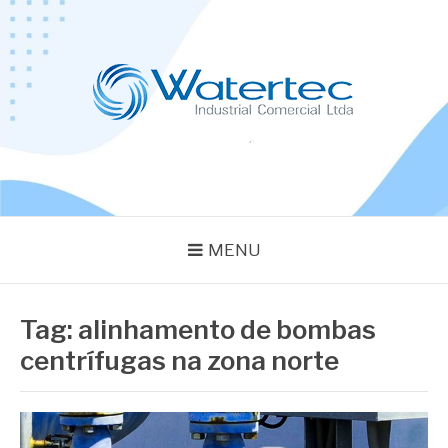
Pular
para
o
conteúdo
BLOG WATERTEC
Especialistas em Equipamentos Industriais
MENU
Tag:
alinhamento de bombas
centrífugas na zona norte