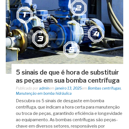
5 sinais de que é hora de substituir
as peças em sua bomba centrífuga
Publicado por
admin
em
janeiro 13, 2025
em
Bombas centrífugas
,
Manutenção em bomba hidráulica
Descubra os 5 sinais de desgaste em bomba
centrífuga, que indicam a hora certa para manutenção
ou troca de peças, garantindo eficiência e longevidade
ao equipamento. As bombas centrífugas são peças-
chave em diversos setores, responsáveis por