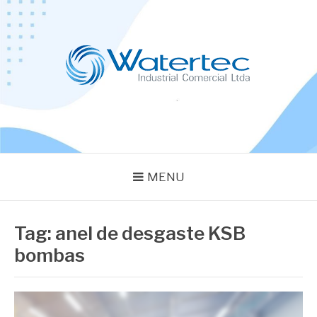
Pular
para
o
conteúdo
BLOG WATERTEC
Especialistas em Equipamentos Industriais
MENU
Tag:
anel de desgaste KSB
bombas