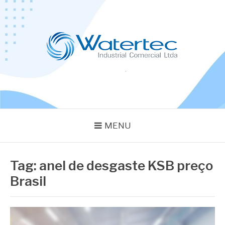
Pular
para
o
conteúdo
BLOG WATERTEC
Especialistas em Equipamentos Industriais
MENU
Tag:
anel de desgaste KSB preço
Brasil