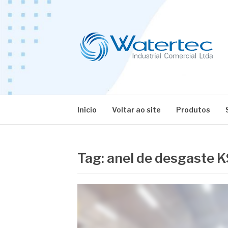
Pular
para
o
conteúdo
BLOG WATERT
Especialistas em Equipamentos Industriais
Início
Voltar ao site
Produtos
Tag:
anel de desgaste 