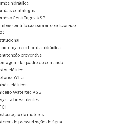
mba hidráulica
mbas centrífugas
mbas Centrífugas KSB
mbas centrífugas para ar-condicionado
SG
stitucional
nutenção em bomba hidráulica
nutenção preventiva
ontagem de quadro de comando
tor elétrico
otores WEG
inéis elétricos
rceiro Watertec KSB
ças sobressalentes
PCI
stauração de motores
stema de pressurização de água