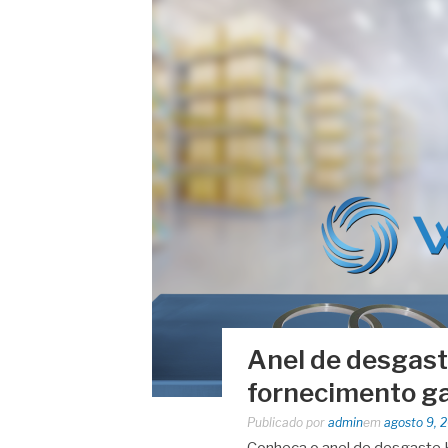
Anel de desgast
fornecimento g
Publicado por
admin
em
agosto 9, 