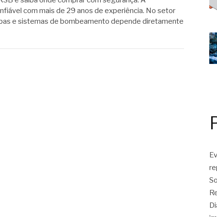
KSB e saiba onde comprar com segurança. A
iável com mais de 29 anos de experiência. No setor
 bombas e sistemas de bombeamento depende diretamente
Ev
r
So
Re
Di