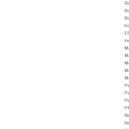
Bo
Bo
Bo
bo
E
In
Ma
Ma
M
Mo
M
Pa
Pa
Pe
P
Re
Si