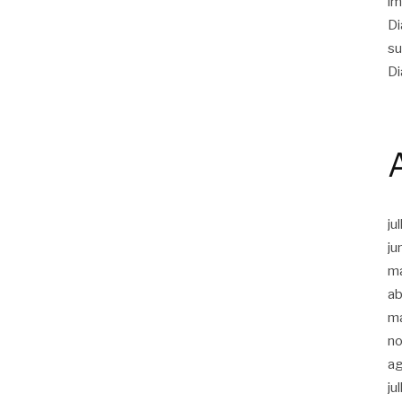
im
Di
su
Di
ju
ju
m
ab
m
n
a
ju