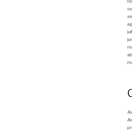
n
ou
s
a
ju
ju
m
ab
m
As
As
pr