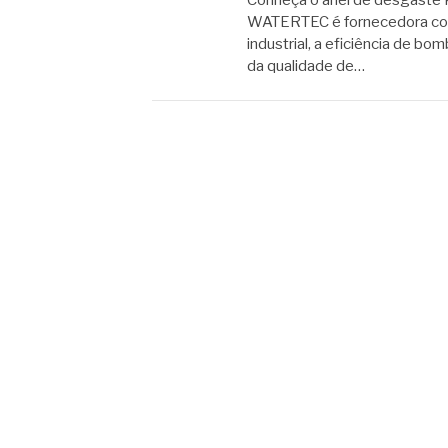
Conheça o anel de desgaste 
WATERTEC é fornecedora conf
industrial, a eficiência de
da qualidade de…