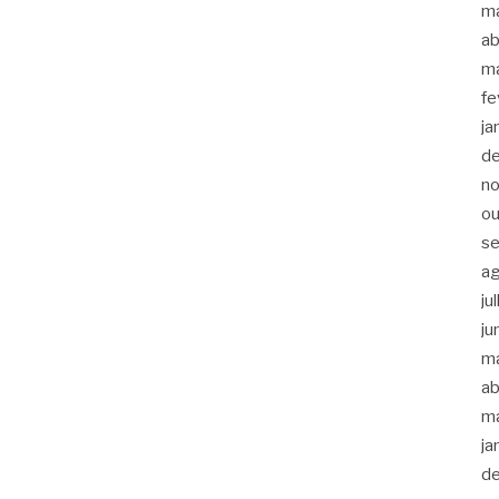
m
ab
m
fe
ja
d
n
ou
s
a
ju
ju
m
ab
m
ja
d