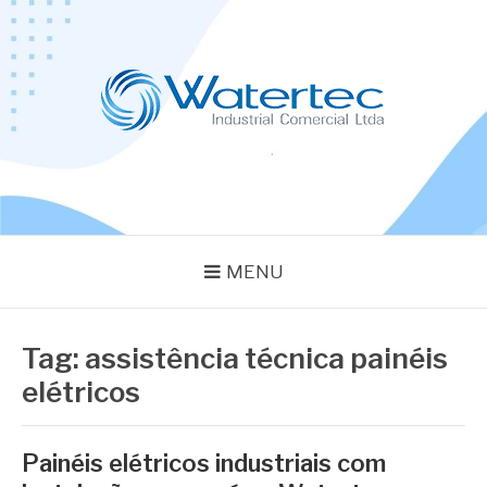
Pular
para
o
conteúdo
BLOG WATERTEC
Especialistas em Equipamentos Industriais
MENU
Tag:
assistência técnica painéis
elétricos
Painéis elétricos industriais com