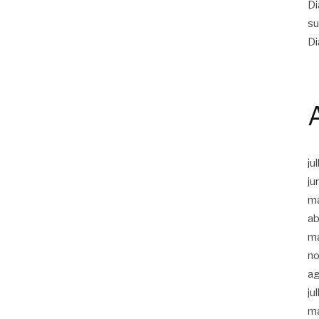
Di
su
Di
ju
ju
m
ab
m
n
a
ju
m