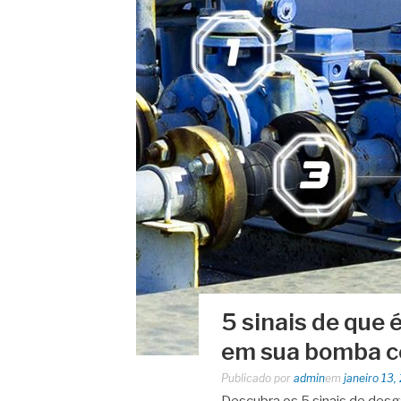
5 sinais de que 
em sua bomba c
Publicado por
admin
em
janeiro 13,