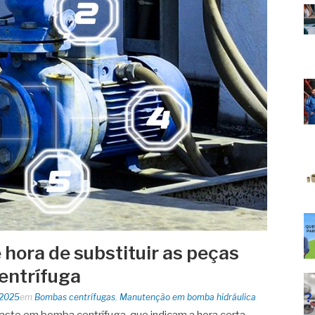
é hora de substituir as peças
entrífuga
 2025
em
Bombas centrífugas
,
Manutenção em bomba hidráulica