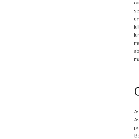
ou
s
a
ju
ju
m
ab
m
As
As
pr
Bo