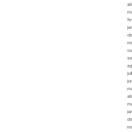
ab
m
fe
ja
d
n
ou
s
a
ju
ju
m
ab
m
ja
d
n