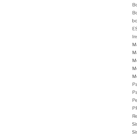
Bo
Bo
bo
E
In
Ma
Ma
M
Mo
M
Pa
Pa
Pe
P
Re
Si
Si