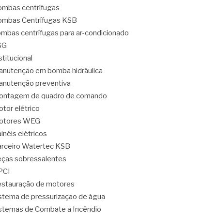
mbas centrífugas
mbas Centrífugas KSB
mbas centrífugas para ar-condicionado
SG
stitucional
nutenção em bomba hidráulica
nutenção preventiva
ontagem de quadro de comando
tor elétrico
otores WEG
inéis elétricos
rceiro Watertec KSB
ças sobressalentes
PCI
stauração de motores
stema de pressurização de água
stemas de Combate a Incêndio