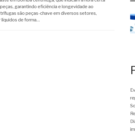
aste em bomba centrífuga, que indicam a hora certa
peças, garantindo eficiência e longevidade ao
rífugas são peças-chave em diversos setores,
 líquidos de forma…
Ev
r
So
Re
Di
im