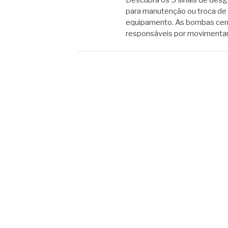
Descubra os 5 sinais de desg
para manutenção ou troca de 
equipamento. As bombas cent
responsáveis por movimentar