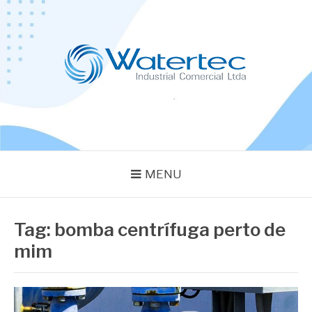
Pular
para
o
conteúdo
BLOG WATERTEC
Especialistas em Equipamentos Industriais
MENU
Tag:
bomba centrífuga perto de
mim