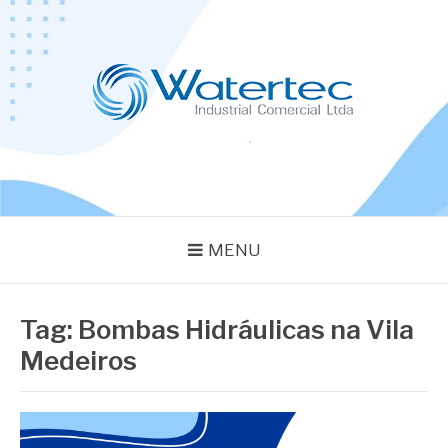
Pular
para
o
conteúdo
BLOG WATERTEC
Especialistas em Equipamentos Industriais
MENU
Tag:
Bombas Hidráulicas na Vila
Medeiros