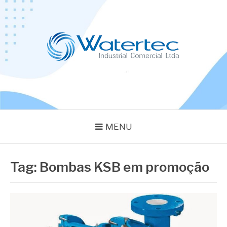
Pular
para
o
conteúdo
BLOG WATERTEC
Especialistas em Equipamentos Industriais
MENU
Tag:
Bombas KSB em promoção