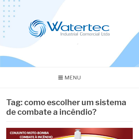
Pular
para
o
conteúdo
BLOG WATERTEC
Especialistas em Equipamentos Industriais
MENU
Tag:
como escolher um sistema
de combate a incêndio?