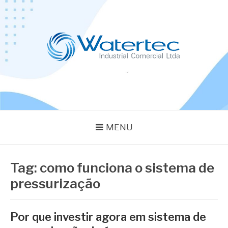
Pular
para
o
conteúdo
BLOG WATERTEC
Especialistas em Equipamentos Industriais
MENU
Tag:
como funciona o sistema de
pressurização
Por que investir agora em sistema de