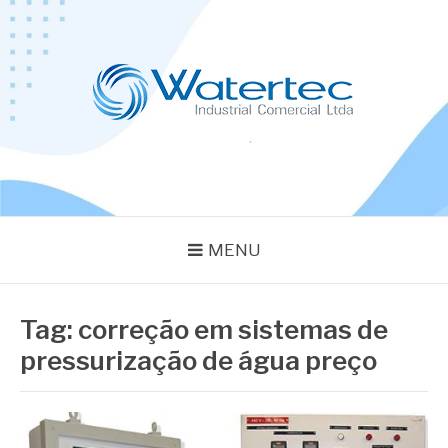
Pular
para
o
conteúdo
BLOG WATERTEC
Especialistas em Equipamentos Industriais
MENU
Tag:
correção em sistemas de
pressurização de água preço