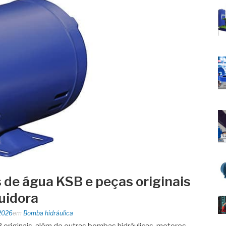
de água KSB e peças originais
buidora
2026
em
Bomba hidráulica