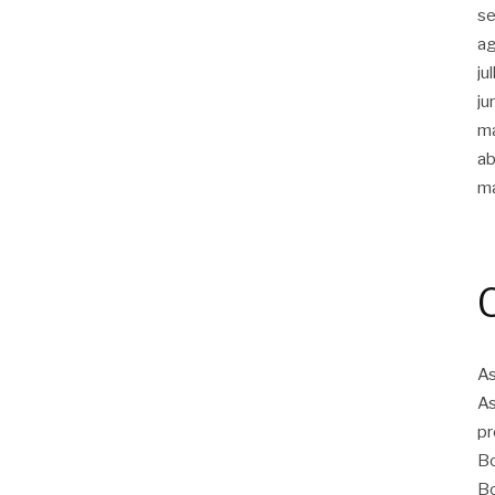
s
a
ju
ju
m
ab
m
As
As
pr
Bo
Bo