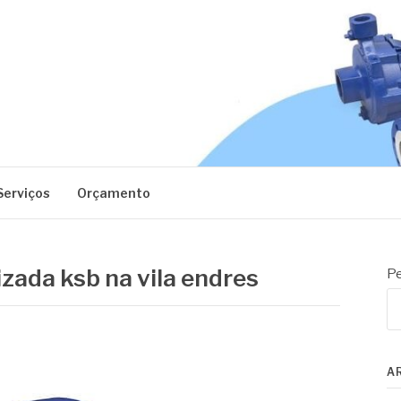
EC
Serviços
Orçamento
izada ksb na vila endres
Pe
A