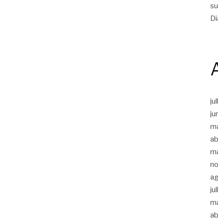
su
Di
ju
ju
m
ab
m
n
a
ju
m
ab