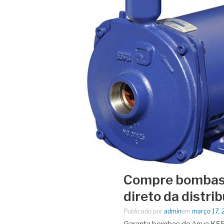
Compre bombas 
direto da distri
Publicado por
admin
em
março 17, 