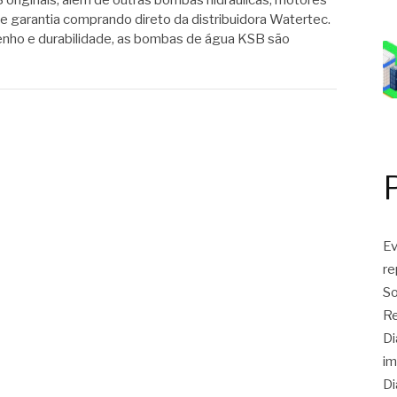
riginais, além de outras bombas hidráulicas, motores
e garantia comprando direto da distribuidora Watertec.
ho e durabilidade, as bombas de água KSB são
Ev
r
So
Re
Di
im
Di