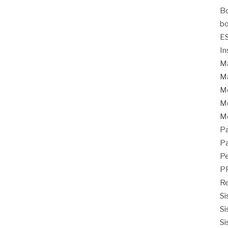
Bo
bo
E
In
Ma
Ma
M
Mo
M
Pa
Pa
Pe
P
Re
Si
Si
Si