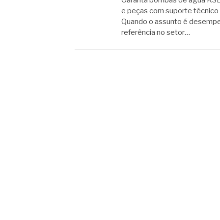
Garanta bombas de água KSB o
e peças com suporte técnico 
Quando o assunto é desempen
referência no setor…