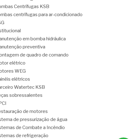
mbas Centrífugas KSB
mbas centrífugas para ar-condicionado
SG
stitucional
nutenção em bomba hidráulica
nutenção preventiva
ontagem de quadro de comando
tor elétrico
otores WEG
inéis elétricos
rceiro Watertec KSB
ças sobressalentes
PCI
stauração de motores
stema de pressurização de água
stemas de Combate a Incêndio
stemas de refrigeração