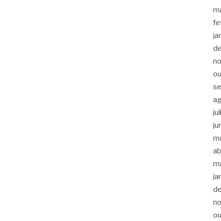
m
fe
ja
d
n
ou
s
a
ju
ju
m
ab
m
ja
d
n
ou