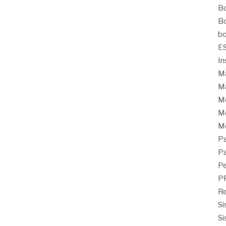
Bo
Bo
bo
E
In
Ma
Ma
M
Mo
M
Pa
Pa
Pe
P
Re
Si
Si