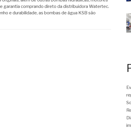
riginais, além de outras bombas hidráulicas, motores
e garantia comprando direto da distribuidora Watertec.
ho e durabilidade, as bombas de água KSB são
Ev
r
So
Re
Di
im