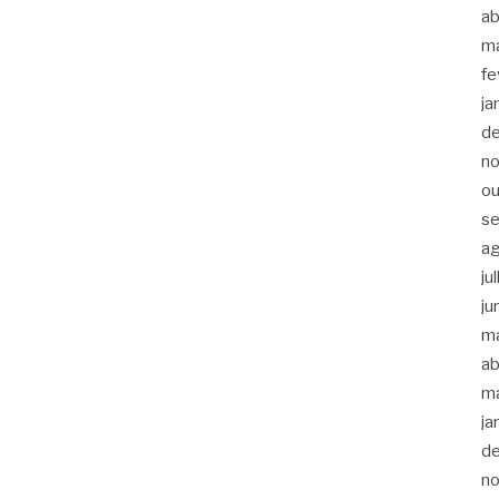
ab
m
fe
ja
d
n
ou
s
a
ju
ju
m
ab
m
ja
d
n