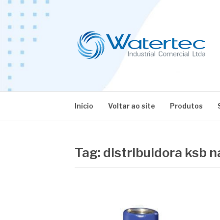
Pular
para
o
conteúdo
BLOG WATERT
Especialistas em Equipamentos Industriais
Início
Voltar ao site
Produtos
Tag:
distribuidora ksb n