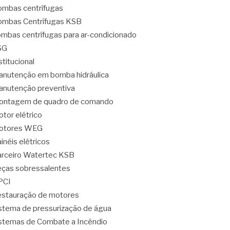
mbas centrífugas
mbas Centrífugas KSB
mbas centrífugas para ar-condicionado
SG
stitucional
nutenção em bomba hidráulica
nutenção preventiva
ontagem de quadro de comando
tor elétrico
otores WEG
inéis elétricos
rceiro Watertec KSB
ças sobressalentes
PCI
stauração de motores
stema de pressurização de água
stemas de Combate a Incêndio