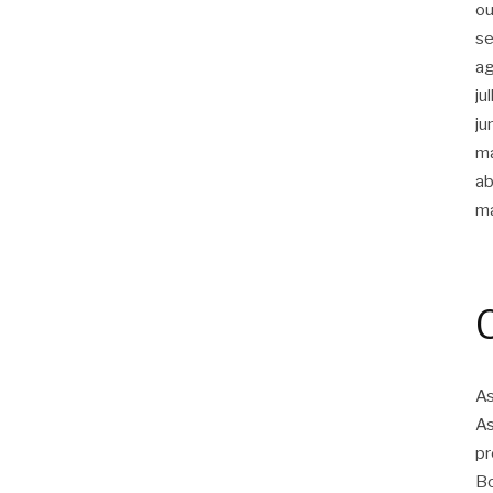
ou
s
a
ju
ju
m
ab
m
As
As
pr
Bo