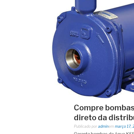
Compre bombas 
direto da distri
Publicado por
admin
em
março 17, 