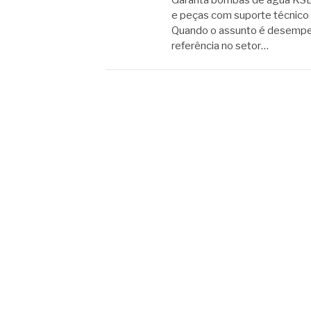
Garanta bombas de água KSB o
e peças com suporte técnico 
Quando o assunto é desempen
referência no setor…