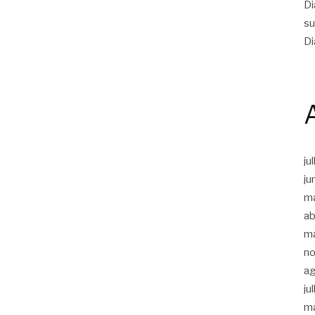
Di
su
Di
ju
ju
m
ab
m
n
a
ju
m