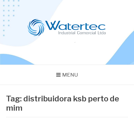
Pular
para
o
conteúdo
BLOG WATERTEC
Especialistas em Equipamentos Industriais
MENU
Tag:
distribuidora ksb perto de
mim