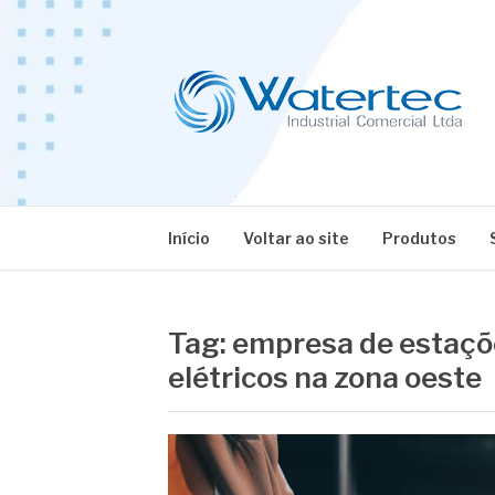
Pular
para
o
conteúdo
BLOG WATERT
Especialistas em Equipamentos Industriais
Início
Voltar ao site
Produtos
Tag:
empresa de estaçõe
elétricos na zona oeste