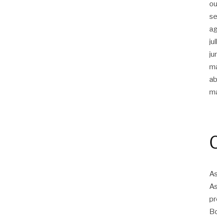
ou
s
a
ju
ju
m
ab
m
As
As
pr
Bo