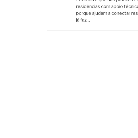
residências com apoio técnic
porque ajudam a conectar resp
já faz…