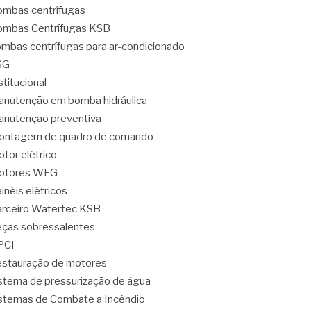
mbas centrífugas
mbas Centrífugas KSB
mbas centrífugas para ar-condicionado
SG
stitucional
nutenção em bomba hidráulica
nutenção preventiva
ontagem de quadro de comando
tor elétrico
otores WEG
inéis elétricos
rceiro Watertec KSB
ças sobressalentes
PCI
stauração de motores
stema de pressurização de água
stemas de Combate a Incêndio