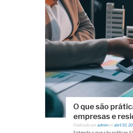
O que são prátic
empresas e resi
Publicado por
admin
em
abril 10, 2
Entenda o que são práticas E