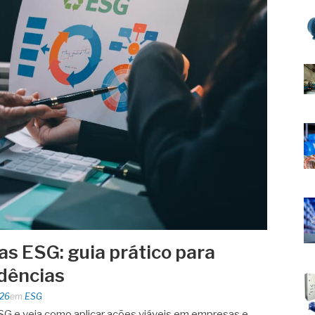
as ESG: guia prático para
dências
026
em
ESG
SG e veja como aplicar ações viáveis em empresas e