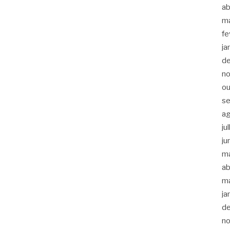
ab
m
fe
ja
d
n
ou
s
a
ju
ju
m
ab
m
ja
d
n