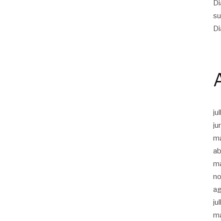
Di
su
Di
ju
ju
m
ab
m
n
a
ju
m