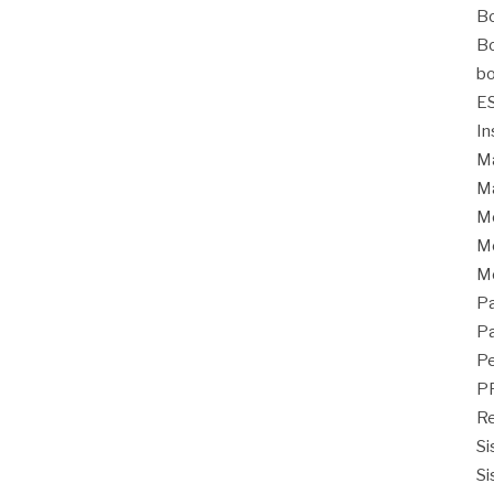
Bo
Bo
bo
E
In
Ma
Ma
M
Mo
M
Pa
Pa
Pe
P
Re
Si
Si