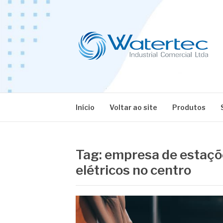
Pular
para
o
conteúdo
BLOG WATERT
Especialistas em Equipamentos Industriais
Início
Voltar ao site
Produtos
Tag:
empresa de estaçõe
elétricos no centro