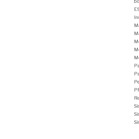
bo
E
In
Ma
Ma
M
Mo
M
Pa
Pa
Pe
P
Re
Si
Si
Si