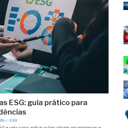
as ESG: guia prático para
dências
026
em
ESG
SG e veja como aplicar ações viáveis em empresas e