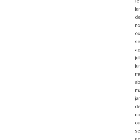
fe
ja
d
n
ou
s
a
ju
ju
m
ab
m
ja
d
n
ou
s
a