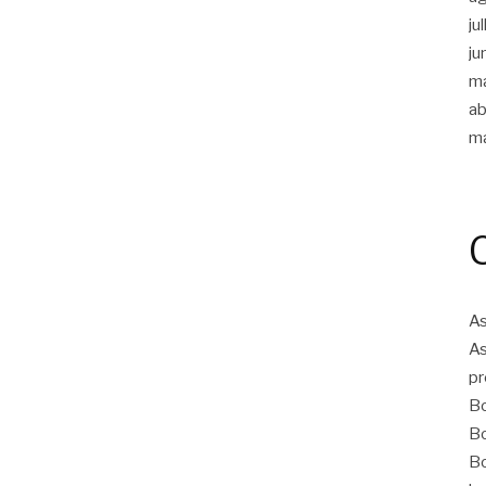
ju
ju
m
ab
m
As
As
pr
Bo
Bo
Bo