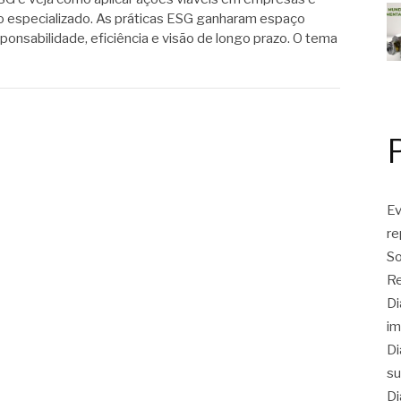
o especializado. As práticas ESG ganharam espaço
onsabilidade, eficiência e visão de longo prazo. O tema
Ev
r
So
Re
Di
im
Di
su
Di