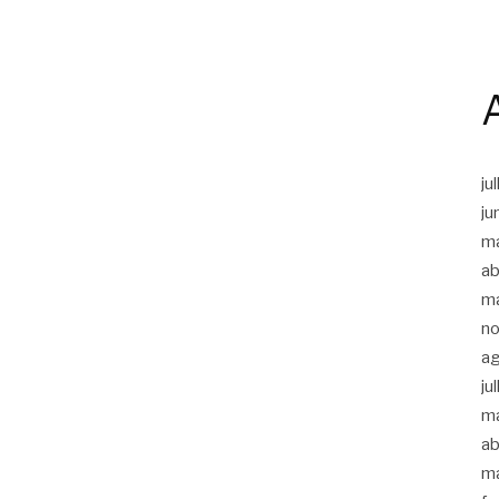
ju
ju
m
ab
m
n
a
ju
m
ab
m