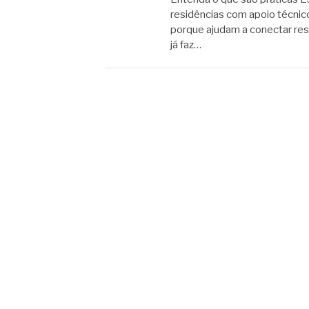
residências com apoio técnic
porque ajudam a conectar resp
já faz…