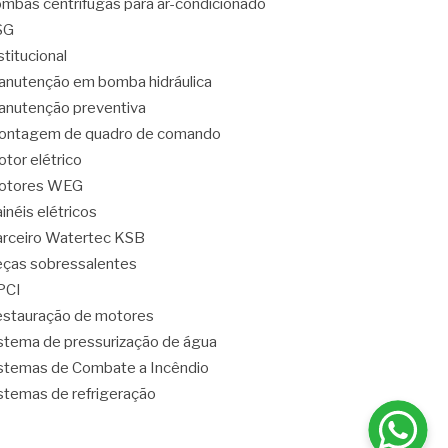
mbas centrífugas para ar-condicionado
SG
stitucional
nutenção em bomba hidráulica
nutenção preventiva
ontagem de quadro de comando
tor elétrico
otores WEG
inéis elétricos
rceiro Watertec KSB
ças sobressalentes
PCI
stauração de motores
stema de pressurização de água
stemas de Combate a Incêndio
stemas de refrigeração