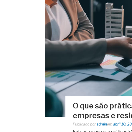
O que são prátic
empresas e resi
Publicado por
admin
em
abril 10, 2
Entenda o que são práticas E