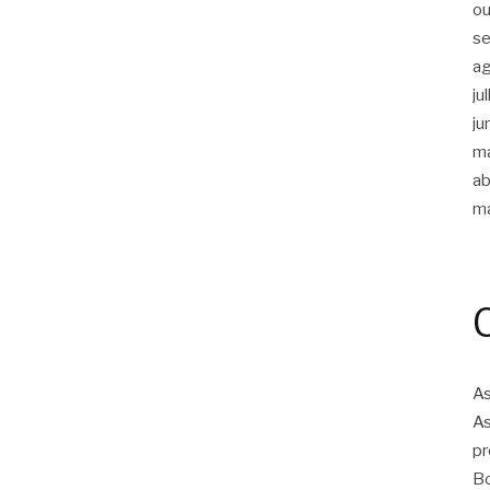
ou
s
a
ju
ju
m
ab
m
As
As
pr
Bo