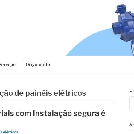
EC
Serviços
Orçamento
ão de painéis elétricos
Pe
riais com instalação segura é
A
s elétricos