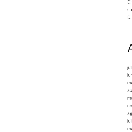
Di
su
Di
ju
ju
m
ab
m
n
a
ju
m