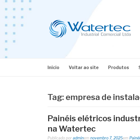
Pular
para
o
conteúdo
BLOG WATERT
Especialistas em Equipamentos Industriais
Início
Voltar ao site
Produtos
Tag:
empresa de instalaç
Painéis elétricos indust
na Watertec
Publicado por
admin
em
novembro 7, 2025
em
Painéi