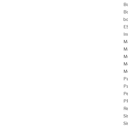
Bo
Bo
bo
E
In
Ma
Ma
M
Mo
M
Pa
Pa
Pe
P
Re
Si
Si