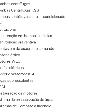
mbas centrífugas
mbas Centrífugas KSB
mbas centrífugas para ar-condicionado
SG
stitucional
nutenção em bomba hidráulica
nutenção preventiva
ontagem de quadro de comando
tor elétrico
otores WEG
inéis elétricos
rceiro Watertec KSB
ças sobressalentes
PCI
stauração de motores
stema de pressurização de água
stemas de Combate a Incêndio