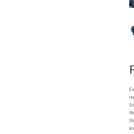
Ev
r
So
Re
Di
im