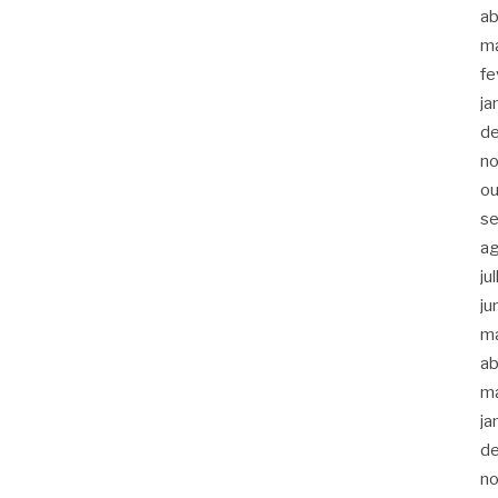
ab
m
fe
ja
d
n
ou
s
a
ju
ju
m
ab
m
ja
d
n