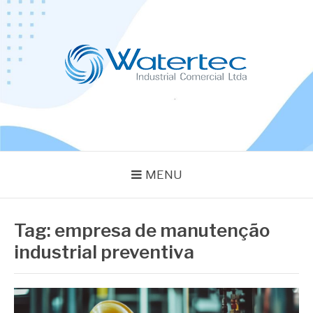
Pular
para
o
conteúdo
BLOG WATERTEC
Especialistas em Equipamentos Industriais
MENU
Tag:
empresa de manutenção
industrial preventiva