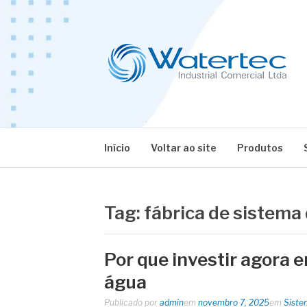
Pular
para
o
conteúdo
BLOG WATERT
Especialistas em Equipamentos Industriais
Início
Voltar ao site
Produtos
Tag:
fábrica de sistema
Por que investir agora 
água
Publicado por
admin
em
novembro 7, 2025
em
Siste