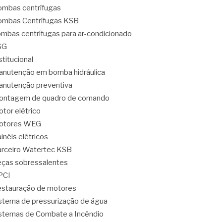
mbas centrífugas
mbas Centrífugas KSB
mbas centrífugas para ar-condicionado
SG
stitucional
nutenção em bomba hidráulica
nutenção preventiva
ontagem de quadro de comando
tor elétrico
otores WEG
inéis elétricos
rceiro Watertec KSB
ças sobressalentes
PCI
stauração de motores
stema de pressurização de água
stemas de Combate a Incêndio