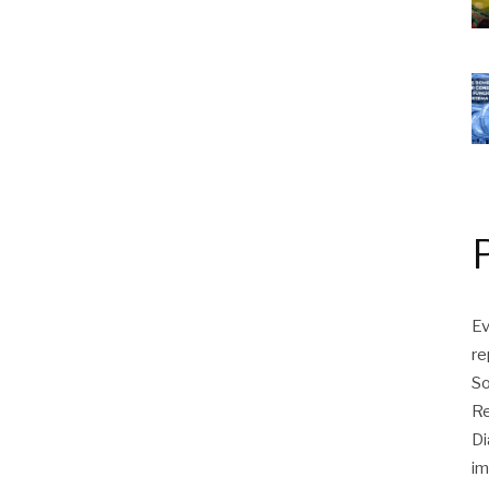
Ev
r
So
Re
Di
im