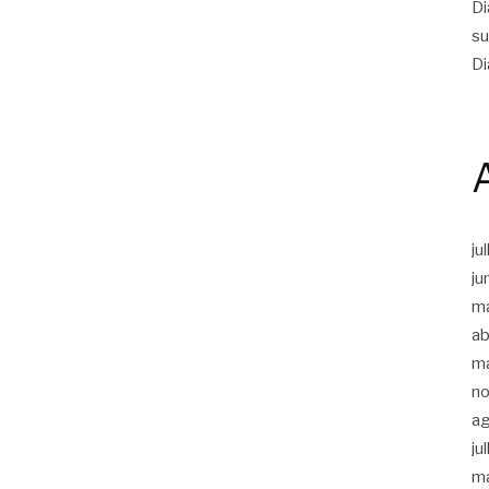
Di
su
Di
ju
ju
m
ab
m
n
a
ju
m