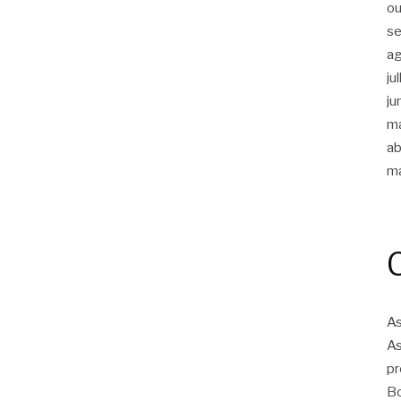
ou
s
a
ju
ju
m
ab
m
As
As
pr
Bo