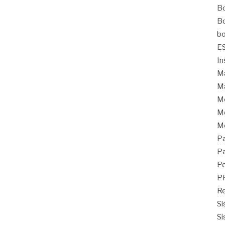
Bo
Bo
bo
E
In
Ma
Ma
M
Mo
M
Pa
Pa
Pe
P
Re
Si
Si