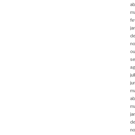
ab
m
fe
ja
d
n
ou
s
a
ju
ju
m
ab
m
ja
d
n