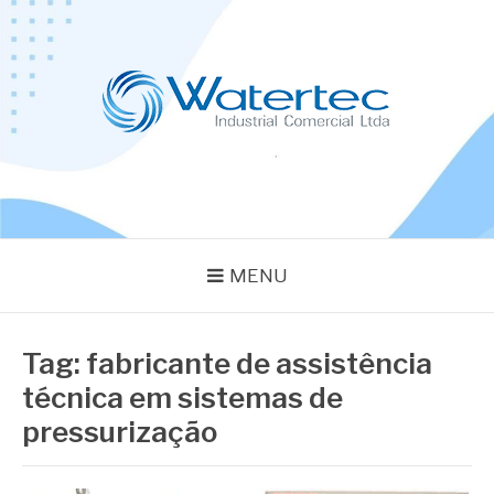
Pular
para
o
conteúdo
BLOG WATERTEC
Especialistas em Equipamentos Industriais
MENU
Tag:
fabricante de assistência
técnica em sistemas de
pressurização