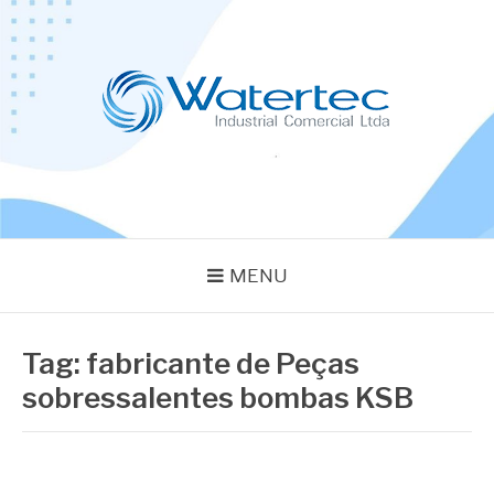
Pular
para
o
conteúdo
BLOG WATERTEC
Especialistas em Equipamentos Industriais
MENU
Tag:
fabricante de Peças
sobressalentes bombas KSB