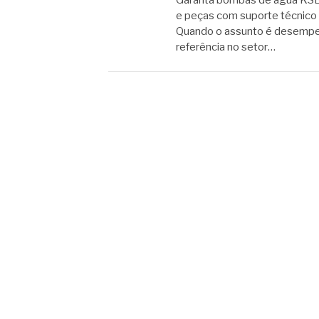
Garanta bombas de água KSB o
e peças com suporte técnico 
Quando o assunto é desempen
referência no setor…