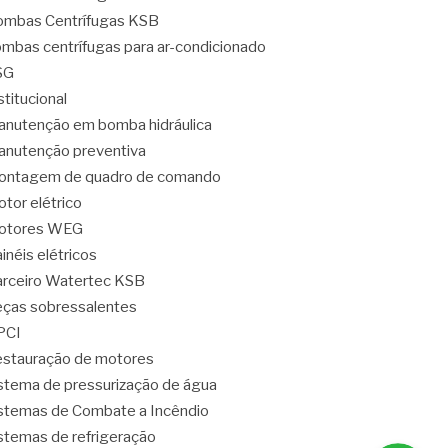
mbas Centrífugas KSB
mbas centrífugas para ar-condicionado
SG
stitucional
nutenção em bomba hidráulica
nutenção preventiva
ontagem de quadro de comando
tor elétrico
otores WEG
inéis elétricos
rceiro Watertec KSB
ças sobressalentes
PCI
stauração de motores
stema de pressurização de água
stemas de Combate a Incêndio
stemas de refrigeração