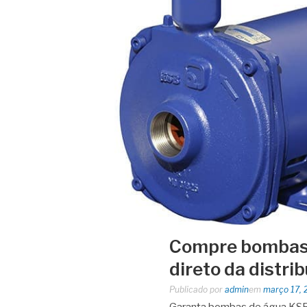
Compre bombas 
direto da distri
Publicado por
admin
em
março 17, 