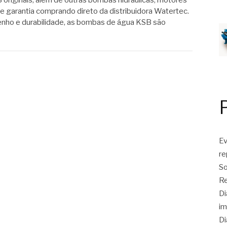
riginais, além de outras bombas hidráulicas, motores
e garantia comprando direto da distribuidora Watertec.
ho e durabilidade, as bombas de água KSB são
Ev
r
So
Re
Di
im
Di