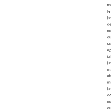
m
fe
ja
d
n
ou
s
a
ju
ju
m
ab
m
ja
d
n
ou