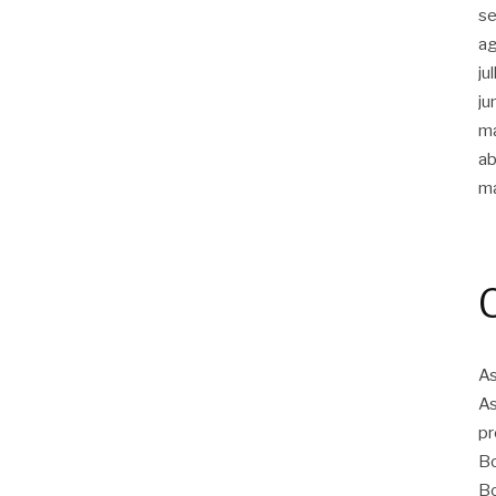
s
a
ju
ju
m
ab
m
As
As
pr
Bo
Bo