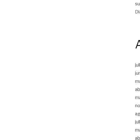
su
Di
ju
ju
m
ab
m
n
a
ju
m
ab