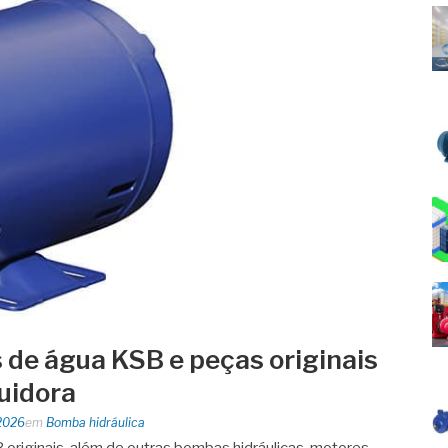
de água KSB e peças originais
buidora
2026
em
Bomba hidráulica