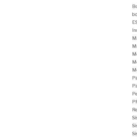
Bo
bo
E
In
Ma
Ma
M
Mo
M
Pa
Pa
Pe
P
Re
Si
Si
Si