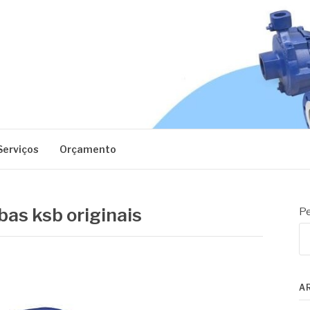
EC
Serviços
Orçamento
as ksb originais
Pe
A