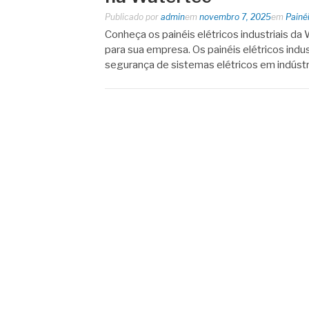
Publicado por
admin
em
novembro 7, 2025
em
Painéi
Conheça os painéis elétricos industriais d
para sua empresa. Os painéis elétricos indu
segurança de sistemas elétricos em indústri