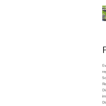
Ev
r
So
Re
Di
im
Di