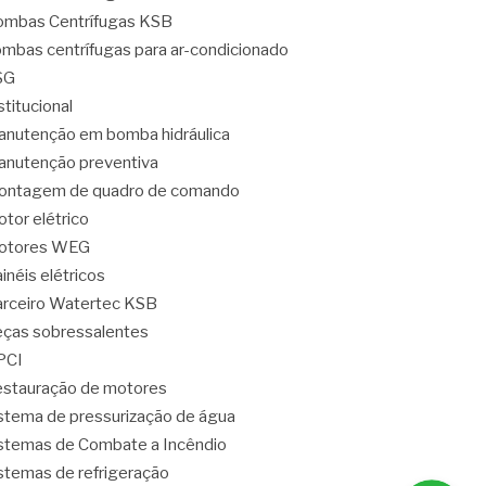
mbas Centrífugas KSB
mbas centrífugas para ar-condicionado
SG
stitucional
nutenção em bomba hidráulica
nutenção preventiva
ontagem de quadro de comando
tor elétrico
otores WEG
inéis elétricos
rceiro Watertec KSB
ças sobressalentes
PCI
stauração de motores
stema de pressurização de água
stemas de Combate a Incêndio
stemas de refrigeração