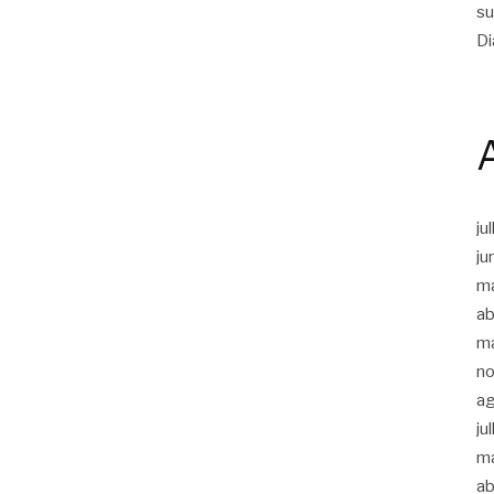
su
Di
ju
ju
m
ab
m
n
a
ju
m
ab