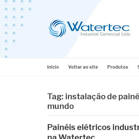
Pular
para
o
conteúdo
BLOG WATERT
Especialistas em Equipamentos Industriais
Início
Voltar ao site
Produtos
Tag:
instalação de painé
mundo
Painéis elétricos indust
na Watertec