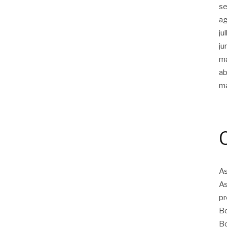
s
a
ju
ju
m
ab
m
As
As
pr
Bo
Bo