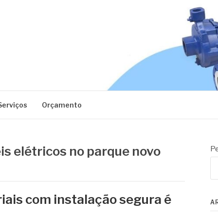
EC
Serviços
Orçamento
is elétricos no parque novo
Pe
riais com instalação segura é
A