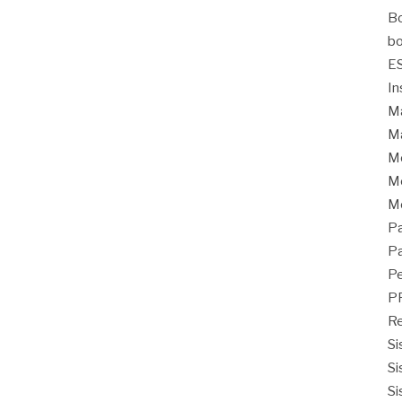
Bo
bo
E
In
Ma
Ma
M
Mo
M
Pa
Pa
Pe
P
Re
Si
Si
Si