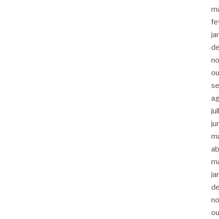
m
fe
ja
d
n
ou
s
a
ju
ju
m
ab
m
ja
d
n
ou