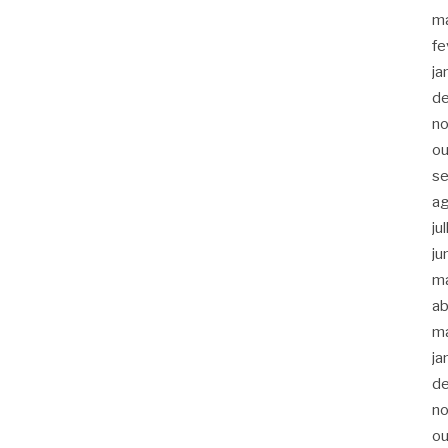
m
fe
ja
d
n
ou
s
a
ju
ju
m
ab
m
ja
d
n
ou