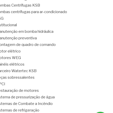
mbas Centrífugas KSB
mbas centrífugas para ar-condicionado
SG
stitucional
nutenção em bomba hidráulica
nutenção preventiva
ontagem de quadro de comando
tor elétrico
otores WEG
inéis elétricos
rceiro Watertec KSB
ças sobressalentes
PCI
stauração de motores
stema de pressurização de água
stemas de Combate a Incêndio
stemas de refrigeração