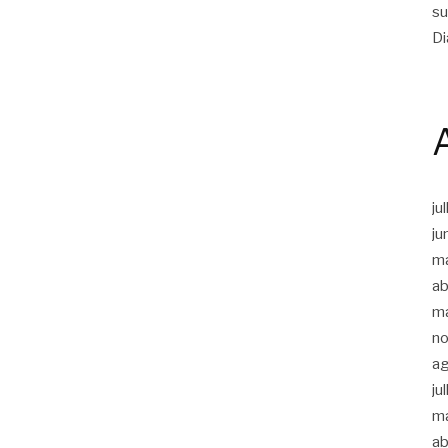
su
Di
ju
ju
m
ab
m
n
a
ju
m
ab